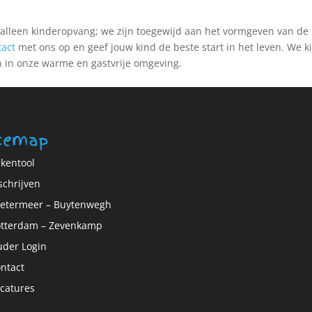
 alleen kinderopvang; we zijn toegewijd aan het vormgeven van de
tact
met ons op en geef jouw kind de beste start in het leven. We k
en in onze warme en gastvrije omgeving.
temap
kentool
schrijven
etermeer – Buytenwegh
tterdam – Zevenkamp
der Login
ntact
catures