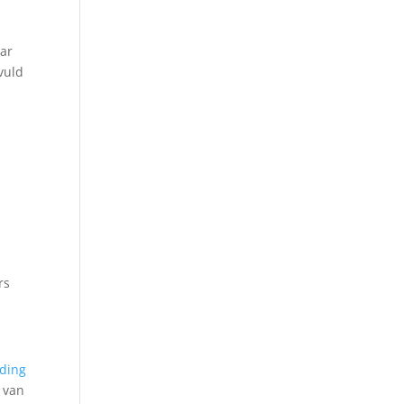
aar
vuld
rs
iding
 van