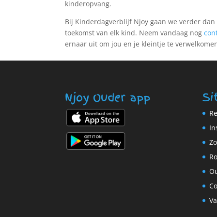
kinderopvang.
Bij Kinderdagverblijf Njoy gaan we verder dan
toekomst van elk kind. Neem vandaag nog
con
ernaar uit om jou en je kleintje te verwelkom
Njoy Ouder app
Si
Re
In
Zo
Ro
Ou
Co
Va