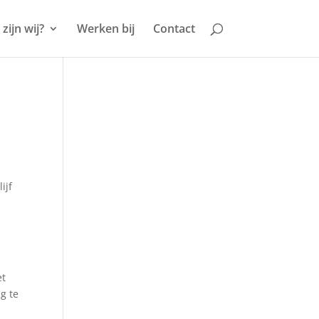
zijn wij?
Werken bij
Contact
ijf
et
g te