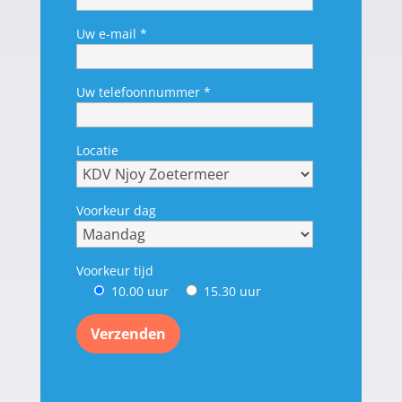
Uw e-mail *
Uw telefoonnummer *
Locatie
Voorkeur dag
Voorkeur tijd
10.00 uur
15.30 uur