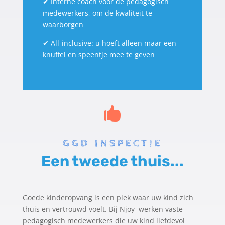
✔
Interne coach voor de pedagogisch
medewerkers, om de kwaliteit te
waarborgen
✔
All-inclusive: u hoeft alleen maar een
knuffel en speentje mee te geven

GGD INSPECTIE
Een tweede thuis...
Goede kinderopvang is een plek waar uw kind zich
thuis en vertrouwd voelt. Bij Njoy werken vaste
pedagogisch medewerkers die uw kind liefdevol