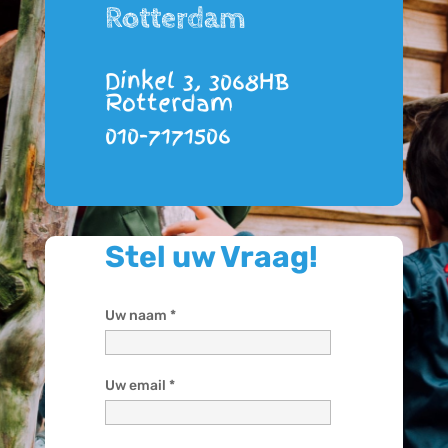
Rotterdam
Dinkel 3, 3068HB
Rotterdam
010-7171506
Stel uw Vraag!
Uw naam *
Uw email *