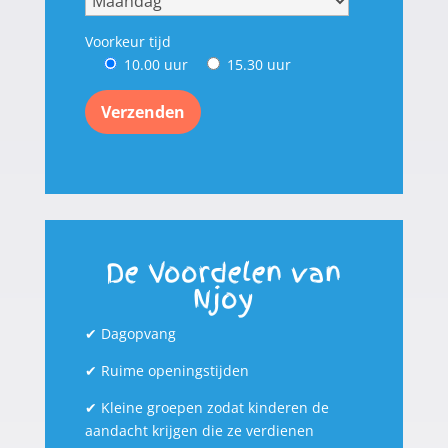
Voorkeur tijd
10.00 uur
15.30 uur
De Voordelen van
Njoy
✔
Dagopvang
✔
Ruime openingstijden
✔
Kleine groepen zodat kinderen de
aandacht krijgen die ze verdienen