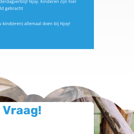
derdagverblijf Njoy. Kinderen zijn hier
ld gebracht
 kind(eren) allemaal doen bij Njoy!
 Vraag!