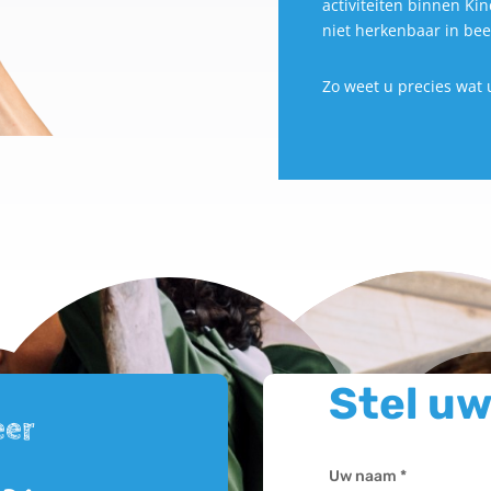
activiteiten binnen Kin
niet herkenbaar in bee
Zo weet u precies wat u
Stel uw
eer
Uw naam *