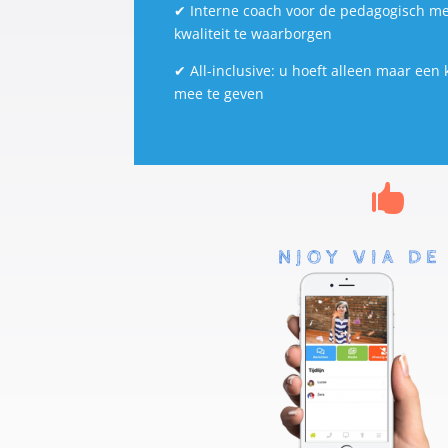
✔
Interne coach voor de pedagogisch m
kwaliteit te waarborgen
✔
All-inclusive: u hoeft alleen maar een 
mee te geven

NJOY VIA DE