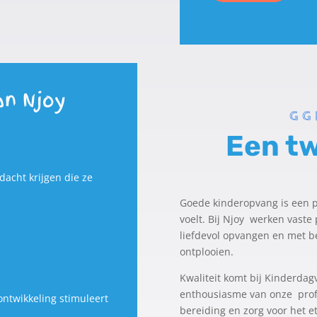
an Njoy
GG
Een tw
acht krijgen die ze
Goede kinderopvang is een p
voelt. Bij Njoy werken vast
liefdevol opvangen en met be
ontplooien.
Kwaliteit komt bij Kinderdagv
enthousiasme van onze prof
ontwikkeling stimuleert
bereiding en zorg voor het 