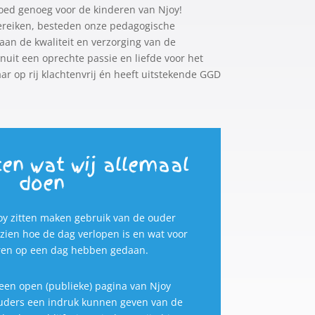
goed genoeg voor de kinderen van Njoy!
ereiken, besteden onze pedagogische
an de kwaliteit en verzorging van de
anuit een oprechte passie en liefde voor het
aar op rij klachtenvrij én heeft uitstekende GGD
ten wat wij allemaal
doen
joy zitten maken gebruik van de ouder
zien hoe de dag verlopen is en wat voor
ren op een dag hebben gedaan.
een open (publieke) pagina van Njoy
uders een indruk kunnen geven van de