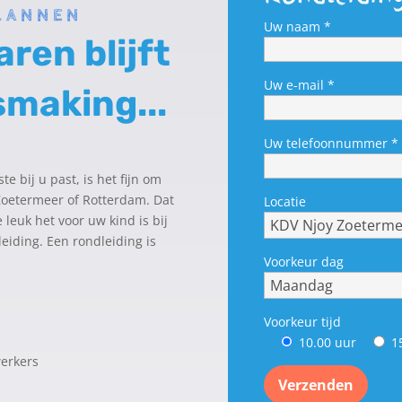
LANNEN
Uw naam *
aren blijft
Uw e-mail *
smaking...
Uw telefoonnummer *
e bij u past, is het fijn om
 Zoetermeer of Rotterdam. Dat
Locatie
 leuk het voor uw kind is bij
leiding. Een rondleiding is
Voorkeur dag
Voorkeur tijd
10.00 uur
1
erkers