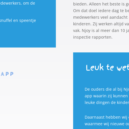
edewerkers, om de
bieden. Alleen het beste is 
Om dat doel iedere dag te b
medewerkers veel aandacht a
knuffel en speentje
kinderen. Zij werken altijd v
vak. Njoy is al meer dan 10 j
inspectie rapporten.
Leuk te we
 APP
De ouders die al bij N
app waarin zij kunnen 
leuke dingen de kinde
Daarnaast hebben wij 
waarmee wij nieuwe o