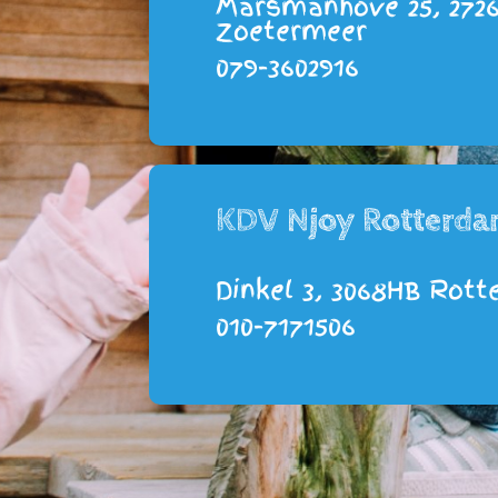
Marsmanhove 25, 272
Zoetermeer
079-3602916
KDV Njoy Rotterd
Dinkel 3, 3068HB Rot
010-7171506