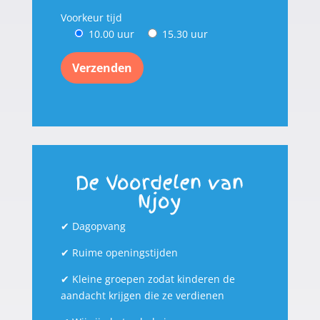
Voorkeur tijd
10.00 uur
15.30 uur
De Voordelen van
Njoy
✔
Dagopvang
✔
Ruime openingstijden
✔
Kleine groepen zodat kinderen de
aandacht krijgen die ze verdienen