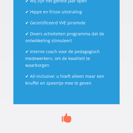
✔
Wij zijn het gehele jaar open
✔
Hippe en frisse uitstraling
✔
Gecertificeerd VVE piramide
✔
Divers activiteiten programma dat de
ontwikkeling stimuleert
✔
Interne coach voor de pedagogisch
medewerkers, om de kwaliteit te
waarborgen
✔
All-inclusive: u hoeft alleen maar een
knuffel en speentje mee te geven
