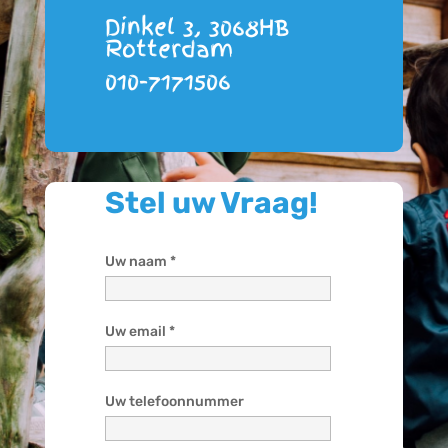
Dinkel 3, 3068HB
Rotterdam
010-7171506
Stel uw Vraag!
Uw naam *
Uw email *
Uw telefoonnummer