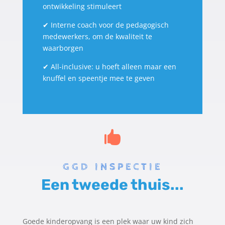
ontwikkeling stimuleert
✔
Interne coach voor de pedagogisch
medewerkers, om de kwaliteit te
waarborgen
✔
All-inclusive: u hoeft alleen maar een
knuffel en speentje mee te geven

GGD INSPECTIE
Een tweede thuis...
Goede kinderopvang is een plek waar uw kind zich