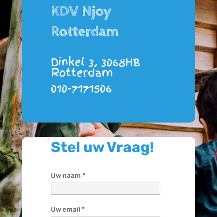
KDV Njoy
Rotterdam
Dinkel 3, 3068HB
Rotterdam
010-7171506
Stel uw Vraag!
Uw naam *
Uw email *