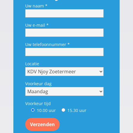
Uw naam *
Uw e-mail *
Uw telefoonnummer *
Locatie
Voorkeur dag
Voorkeur tijd
10.00 uur
15.30 uur